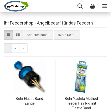
Ihr Feedershop - Angelbedarf für das Feedern
Sortieren nach
15 pro Seite
1
2
»
Behr Elastic Band
Behr Yashita Method
Zange
Feeder Hair Rig mit
Elastic Band