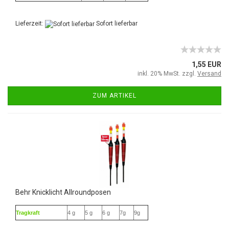
Lieferzeit:
Sofort lieferbar
1,55 EUR
inkl. 20% MwSt. zzgl.
Versand
ZUM ARTIKEL
Behr Knicklicht Allroundposen
Tragkraft
4 g
5 g
6 g
7g
9g