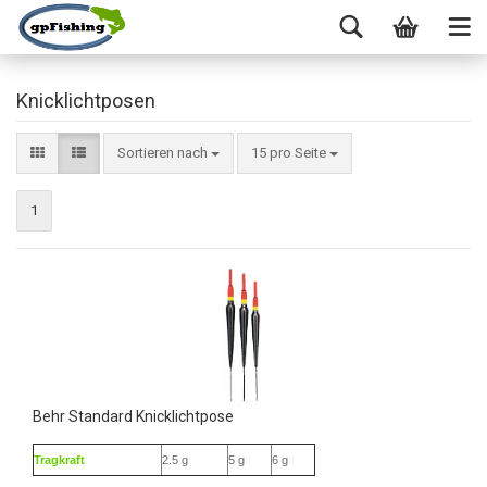
Knicklichtposen
Sortieren nach
15 pro Seite
1
Behr Standard Knicklichtpose
Tragkraft
2.5 g
5 g
6 g