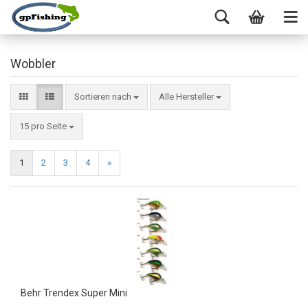
Wobbler
Sortieren nach
Alle Hersteller
15 pro Seite
1
2
3
4
»
Behr Trendex Super Mini