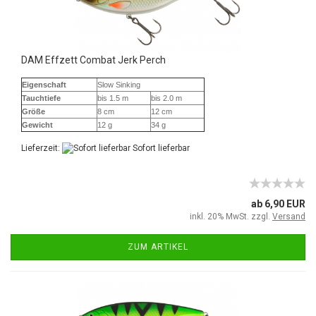
DAM Effzett Combat Jerk Perch
Eigenschaft
Slow Sinking
Tauchtiefe
bis 1.5 m
bis 2.0 m
Größe
8 cm
12 cm
Gewicht
12 g
34 g
Lieferzeit:
Sofort lieferbar
ab 6,90 EUR
inkl. 20% MwSt. zzgl.
Versand
ZUM ARTIKEL