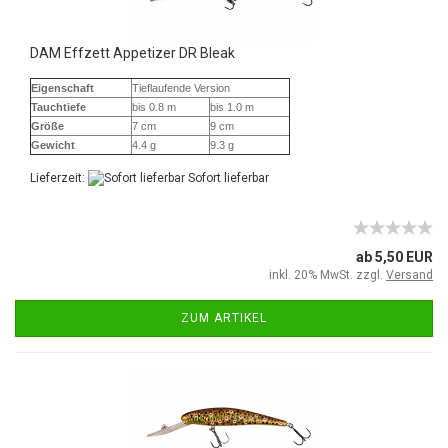
DAM Effzett Appetizer DR Bleak
Eigenschaft
Tieflaufende Version
Tauchtiefe
bis 0.8 m
bis 1.0 m
Größe
7 cm
9 cm
Gewicht
4.4 g
9.3 g
Lieferzeit:
Sofort lieferbar
ab 5,50 EUR
inkl. 20% MwSt. zzgl.
Versand
ZUM ARTIKEL