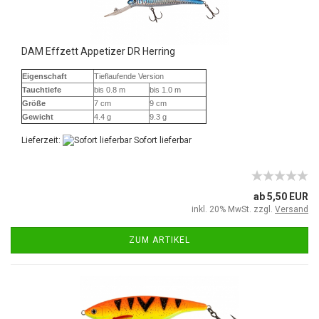
DAM Effzett Appetizer DR Herring
Eigenschaft
Tieflaufende Version
Tauchtiefe
bis 0.8 m
bis 1.0 m
Größe
7 cm
9 cm
Gewicht
4.4 g
9.3 g
Lieferzeit:
Sofort lieferbar
ab 5,50 EUR
inkl. 20% MwSt. zzgl.
Versand
ZUM ARTIKEL