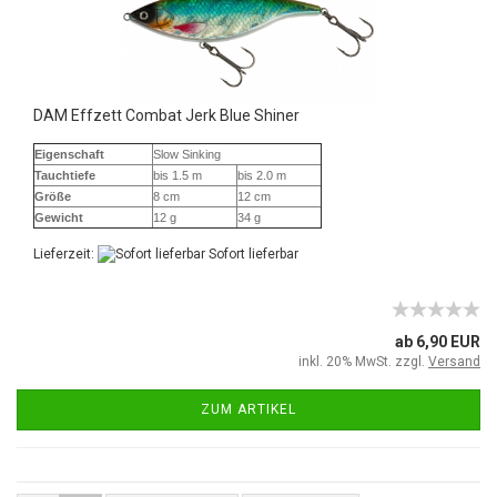
DAM Effzett Combat Jerk Blue Shiner
Eigenschaft
Slow Sinking
Tauchtiefe
bis 1.5 m
bis 2.0 m
Größe
8 cm
12 cm
Gewicht
12 g
34 g
Lieferzeit:
Sofort lieferbar
ab 6,90 EUR
inkl. 20% MwSt. zzgl.
Versand
ZUM ARTIKEL