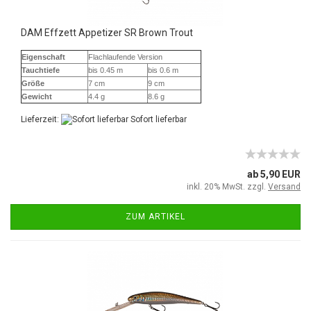
DAM Effzett Appetizer SR Brown Trout
Eigenschaft
Flachlaufende Version
Tauchtiefe
bis 0.45 m
bis 0.6 m
Größe
7 cm
9 cm
Gewicht
4.4 g
8.6 g
Lieferzeit:
Sofort lieferbar
ab 5,90 EUR
inkl. 20% MwSt. zzgl.
Versand
ZUM ARTIKEL