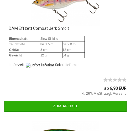
DAM Effzett Combat Jerk Smolt
Eigenschaft
Slow Sinking
Tauchtiefe
bis 1.5 m
bis 2.0 m
Größe
8 cm
12 cm
Gewicht
12 g
34 g
Lieferzeit:
Sofort lieferbar
ab 6,90 EUR
inkl. 20% MwSt. zzgl.
Versand
ZUM ARTIKEL