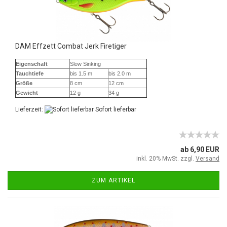
DAM Effzett Combat Jerk Firetiger
Eigenschaft
Slow Sinking
Tauchtiefe
bis 1.5 m
bis 2.0 m
Größe
8 cm
12 cm
Gewicht
12 g
34 g
Lieferzeit:
Sofort lieferbar
ab 6,90 EUR
inkl. 20% MwSt. zzgl.
Versand
ZUM ARTIKEL