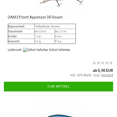
DAM Effzett Appetizer DR Roach
Eigenschaft
Tieflaufende Version
Tauchtiefe
bis 0.8 m
bis 1.0 m
Größe
7 cm
9 cm
Gewicht
4.4 g
9.3 g
Lieferzeit:
Sofort lieferbar
ab 5,90 EUR
inkl. 20% MwSt. zzgl.
Versand
ZUM ARTIKEL