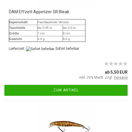
DAM Effzett Appetizer SR Bleak
Eigenschaft
Flachlaufende Version
Tauchtiefe
bis 0.45 m
bis 0.6 m
Größe
7 cm
9 cm
Gewicht
4.4 g
8.6 g
Lieferzeit:
Sofort lieferbar
ab 5,50 EUR
inkl. 20% MwSt. zzgl.
Versand
ZUM ARTIKEL