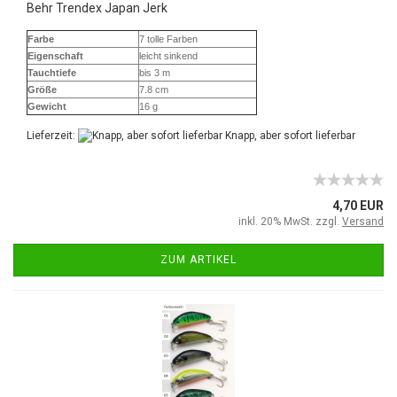
Behr Trendex Japan Jerk
Farbe
7 tolle Farben
Eigenschaft
leicht sinkend
Tauchtiefe
bis 3 m
Größe
7.8 cm
Gewicht
16 g
Lieferzeit:
Knapp, aber sofort lieferbar
4,70 EUR
inkl. 20% MwSt. zzgl.
Versand
ZUM ARTIKEL