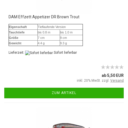
DAM Effzett Appetizer DR Brown Trout
Eigenschaft
Tieflaufende Version
Tauchtiefe
bis 0.8 m
bis 1.0 m
Größe
7 cm
9 cm
Gewicht
4.4 g
9.3 g
Lieferzeit:
Sofort lieferbar
ab 5,50 EUR
inkl. 20% MwSt. zzgl.
Versand
ZUM ARTIKEL