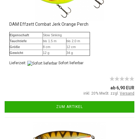
DAM Effzett Combat Jerk Orange Perch
Eigenschaft
Slow Sinking
Tauchtiefe
bis 1.5 m
bis 2.0 m
Größe
8 cm
12 cm
Gewicht
12 g
34 g
Lieferzeit:
Sofort lieferbar
ab 6,90 EUR
inkl. 20% MwSt. zzgl.
Versand
ZUM ARTIKEL