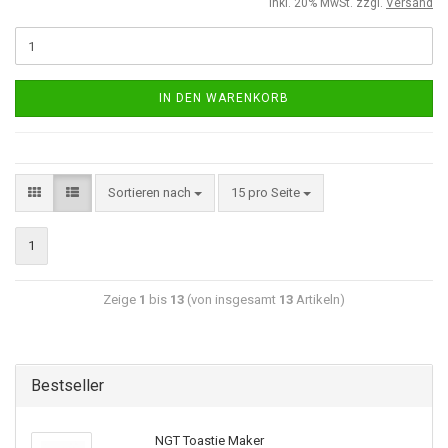
inkl. 20% MwSt. zzgl.
Versand
IN DEN WARENKORB
Sortieren nach
15 pro Seite
1
Zeige
1
bis
13
(von insgesamt
13
Artikeln)
Bestseller
NGT Toastie Maker