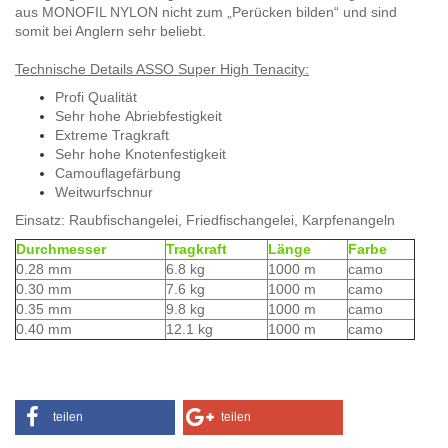
aus MONOFIL NYLON nicht zum „Perücken bilden“ und sind
somit bei Anglern sehr beliebt.
Technische Details ASSO Super High Tenacity:
Profi Qualität
Sehr hohe Abriebfestigkeit
Extreme Tragkraft
Sehr hohe Knotenfestigkeit
Camouflagefärbung
Weitwurfschnur
Einsatz: Raubfischangelei, Friedfischangelei, Karpfenangeln
Durchmesser
Tragkraft
Länge
Farbe
0.28 mm
6.8 kg
1000 m
camo
0.30 mm
7.6 kg
1000 m
camo
0.35 mm
9.8 kg
1000 m
camo
0.40 mm
12.1 kg
1000 m
camo
teilen
teilen