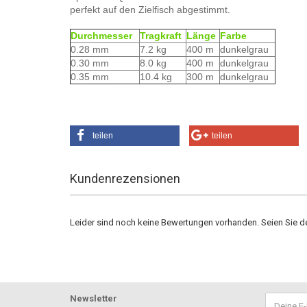
perfekt auf den Zielfisch abgestimmt.
Durchmesser
Tragkraft
Länge
Farbe
0.28 mm
7.2 kg
400 m
dunkelgrau
0.30 mm
8.0 kg
400 m
dunkelgrau
0.35 mm
10.4 kg
300 m
dunkelgrau
teilen
teilen
Kundenrezensionen
Leider sind noch keine Bewertungen vorhanden. Seien Sie de
Newsletter