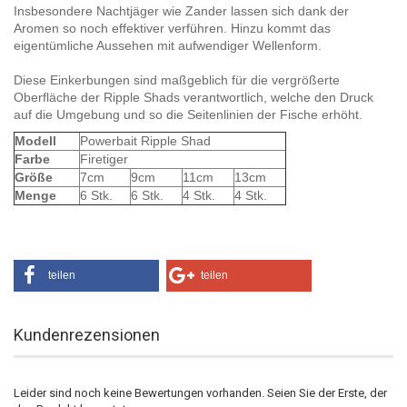
Insbesondere Nachtjäger wie Zander lassen sich dank der
Aromen so noch effektiver verführen. Hinzu kommt das
eigentümliche Aussehen mit aufwendiger Wellenform.
Diese Einkerbungen sind maßgeblich für die vergrößerte
Oberfläche der Ripple Shads verantwortlich, welche den Druck
auf die Umgebung und so die Seitenlinien der Fische erhöht.
Modell
Powerbait Ripple Shad
Farbe
Firetiger
Größe
7cm
9cm
11cm
13cm
Menge
6 Stk.
6 Stk.
4 Stk.
4 Stk.
teilen
teilen
Kundenrezensionen
Leider sind noch keine Bewertungen vorhanden. Seien Sie der Erste, der